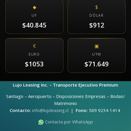
◆
$
UF
DÓLAR
$40.845
$912
€
▣
EURO
UTM
$1053
$71.649
Lujo Leasing Inc. – Transporte Ejecutivo Premium
Santiago – Aeropuerto – Disposiciones Empresas – Bodas/
Matrimonio
Contacto:
info@lujoleasing.cl
|
Fono:
569 9234 1414
Contacta por WhatsApp